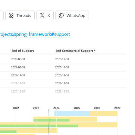
Threads
X
WhatsApp
Old but Still Useful
Successf
Tool: IBM Garbage
Db2 Co
/projects/spring-framework#support
Collection and
Edition
Memory Visualizer
M3
古早但持續好用的工
成功的在 
具：IBM Garbage
行 Db2 
Collection and
Edition
Memory Visualizer
在 Macb
重大變動！WebSphere
用 pod
Liberty 將 Java8 的支
linux/a
援延展到 2030 年底！
失敗