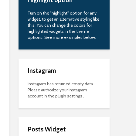
Turn on the "highlight" option for any
widget, to get an alternative styling like
this. You can change the colors for
highlighted widgets in the theme
options. See more examples below.
Instagram
Instagram has returned empty data.
Please authorize your Instagram
account in the
plugin settings
.
Posts Widget