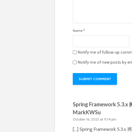
Name
*
Notify me of follow-up comm
Notify me of new posts by em
Spring Framework 5.3.x
MarkKWSu
October 16, 2023 at 11:14 pm
[…] Spring Framework 5.