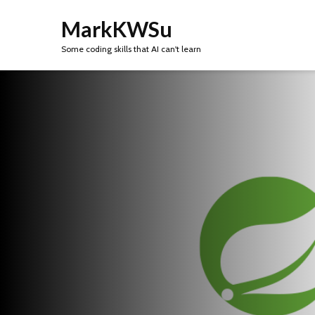
MarkKWSu
Some coding skills that AI can't learn