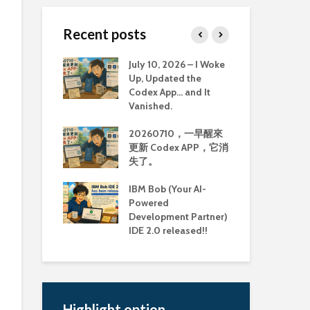
Recent posts
ully ran the
July 10, 2026 – I Woke
Old
mmunity
Up, Updated the
Too
 image on MBP
Codex App… and It
Col
Vanished.
Mem
MBP M3 上執
20260710，一早醒來
古
Community
更新 Codex APP，它消
具：
 Image
失了。
Col
Mem
ook Pro M3 使
IBM Bob (Your AI-
man 建置
Powered
重大
md64 image 會
Development Partner)
Li
IDE 2.0 released!!
援延
Highlight option