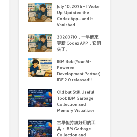
July 10, 2026 – I Woke
Up, Updated the
Codex App… and It
Vanished.
20260710，一早醒來
更新 Codex APP，它消
失了。
IBM Bob (Your AI-
Powered
Development Partner)
IDE 2.0 released!!
Old but Still Useful
Tool: IBM Garbage
Collection and
Memory Visualizer
古早但持續好用的工
具：IBM Garbage
Collection and