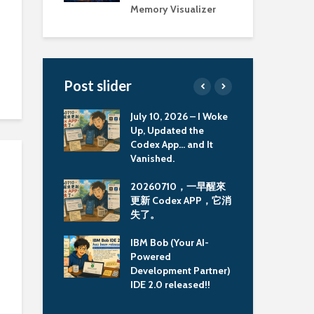
Memory Visualizer
Post slider
ully ran the
July 10, 2026 – I Woke
Old
mmunity
Up, Updated the
Too
 image on MBP
Codex App… and It
Col
Vanished.
Mem
MBP M3 上執
20260710，一早醒來
古
Community
更新 Codex APP，它消
具：
 Image
失了。
Col
Mem
ook Pro M3 使
IBM Bob (Your AI-
man 建置
Powered
重大
md64 image 會
Development Partner)
Li
IDE 2.0 released!!
援延