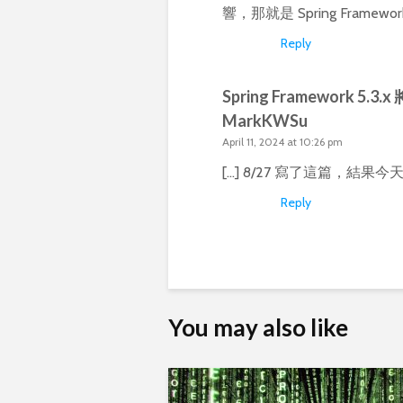
響，那就是 Spring Framewo
Reply
Spring Framework 5.3.x
MarkKWSu
April 11, 2024 at 10:26 pm
[…] 8/27 寫了這篇，結果今
Reply
You may also like