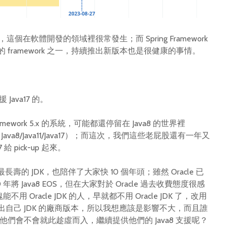
這個在軟體開發的領域裡很常發生；而 Spring Framework
用的 framework 之一，持續推出新版本也是很健康的事情。
支援 Java17 的。
amework 5.x 的系統，可能都還停留在 Java8 的世界裡
x 支援 Java8/Java11/Java17）；而這次，我們這些老屁股還有一年又
給 pick-up 起來。
作為最長壽的 JDK，也陪伴了大家快 10 個年頭；雖然 Oracle 已
年將 Java8 EOS，但在大家對於 Oracle 過去收費態度很感
塊能不用 Oracle JDK 的人，早就都不用 Oracle JDK 了，改用
力釋出自己 JDK 的廠商版本，所以我想應該是影響不大，而且誰
商，他們會不會就此趁虛而入，繼續提供他們的 Java8 支援呢？