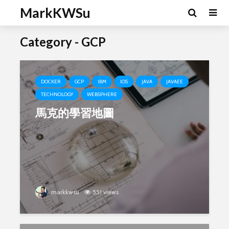
MarkKWSu
Category - GCP
DOCKER
GCP
IBM
IOS
JAVA
JAVAEE
TECHNOLOGY
WEBSPHERE
馬克的學習地圖
markkwsu
551 views