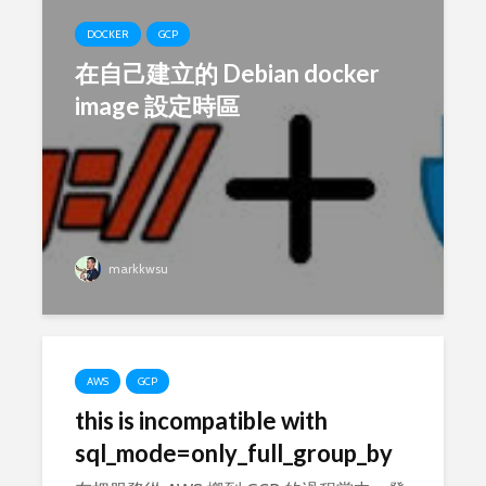
DOCKER
GCP
在自己建立的 Debian docker
image 設定時區
markkwsu
AWS
GCP
this is incompatible with
sql_mode=only_full_group_by