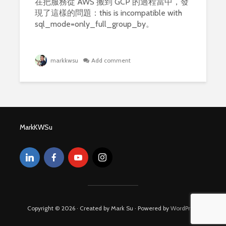
在把服務從 AWS 搬到 GCP 的過程當中，發
現了這樣的問題：this is incompatible with
sql_mode=only_full_group_by。
markkwsu
Add comment
MarkKWSu
Copyright © 2026 · Created by Mark Su · Powered by
WordPress