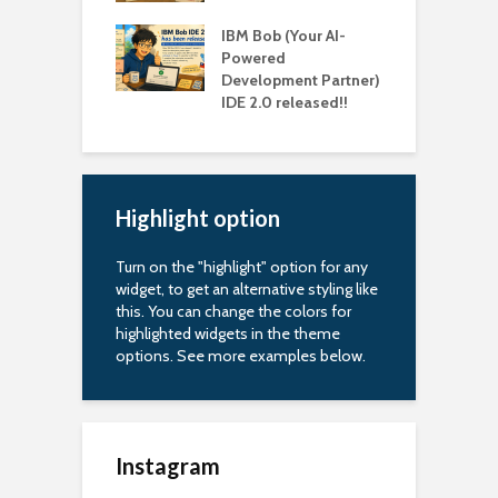
M
book Pro M3 使
IBM Bob (Your AI-
dman 建置
Powered
/amd64 image 會
Development Partner)
L
IDE 2.0 released!!
Highlight option
Turn on the "highlight" option for any
widget, to get an alternative styling like
this. You can change the colors for
highlighted widgets in the theme
options. See more examples below.
Instagram