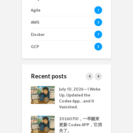
Agile
1
AWS
2
Docker
7
GCP
3
Recent posts
sfully ran the
July 10, 2026 – I Woke
O
ommunity
Up, Updated the
T
on image on MBP
Codex App… and It
C
Vanished.
M
 MBP M3 上執
20260710，一早醒來
 Community
更新 Codex APP，它消
具
on Image
失了。
C