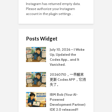
Instagram has returned empty data.
Please authorize your Instagram
account in the
plugin settings
.
Posts Widget
July 10, 2026 – I Woke
Up, Updated the
Codex App… and It
Vanished.
20260710，一早醒來
更新 Codex APP，它消
失了。
IBM Bob (Your AI-
Powered
Development Partner)
IDE 2.0 released!!