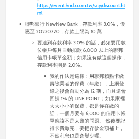
https://event.hncb.com.tw/sny/discount.ht
ml
聯邦銀行 NewNew Bank，存款利率 3.0%，優
惠至 20230720，存款上限為 10 萬
要達到存款利率 3.0% 的話，必須要用數
位帳戶每月自動扣款 6,000 以上的聯邦
信用卡帳單金額；如果沒有做這個操作，
存款利率則是 2.0%。
我的作法是這樣：用聯邦賴點卡繳
壽險業者的保費（年繳），上網登
錄之後會自動分為 12 期，而且還會
回饋 1% 的 LINE POINT；如果家裡
大大小小的保費，都是你在繳的
話，一個月要有 6,000 的信用卡帳
單應該不是太難的問題。 然後要記
得卡費繳完，要把存款金額補上，
不然利息也是會變少喔。