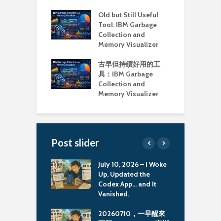
Old but Still Useful
Tool: IBM Garbage
Collection and
Memory Visualizer
古早但持續好用的工
具：IBM Garbage
Collection and
Memory Visualizer
Post slider
sfully ran the
July 10, 2026 – I Woke
O
ommunity
Up, Updated the
T
on image on MBP
Codex App… and It
C
Vanished.
M
 MBP M3 上執
20260710，一早醒來