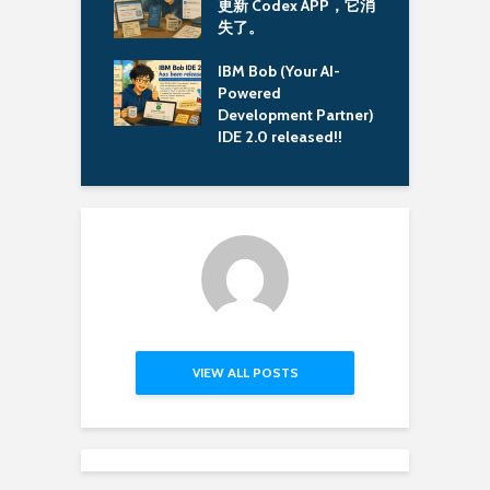
 Community
更新 Codex APP，它消
具
on Image
失了。
C
M
book Pro M3 使
IBM Bob (Your AI-
dman 建置
Powered
/amd64 image 會
Development Partner)
L
IDE 2.0 released!!
VIEW ALL POSTS